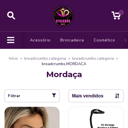
0
Acessório
Brincadeira
Cosmético
L
Início
>
breadcrumbs.categoria
>
breadcrumbs.categoria
>
breadcrumbs.MORDACA
Mordaça
Filtrar