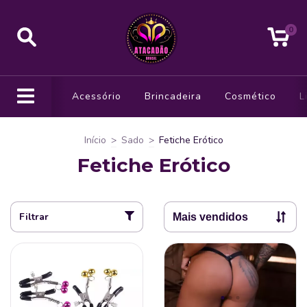
0
Acessório
Brincadeira
Cosmético
L
Início
>
Sado
>
Fetiche Erótico
Fetiche Erótico
Filtrar