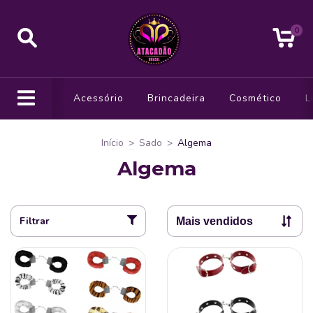
0
Acessório
Brincadeira
Cosmético
L
Início
>
Sado
>
Algema
Algema
Filtrar