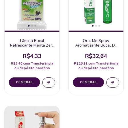
Lâmina Bucal
Oral Me Spray
Refrescante Menta Zero
Aromatizante Bucal De
Açucar Papermint 1
Menta 15Ml Intt
Unidade
R$4,33
R$32,64
R$3,46
com
Transferência
R$26,11
com
Transferência
ou depósito bancário
ou depósito bancário