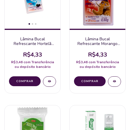
Lâmina Bucal
Lâmina Bucal
Refrescante Hortelã
Refrescante Morango
Zero Açucar Papermint 1
Zero Açucar Papermint 1
Unidade
Unidade
R$4,33
R$4,33
R$3,46
com
Transferência
R$3,46
com
Transferência
ou depósito bancário
ou depósito bancário