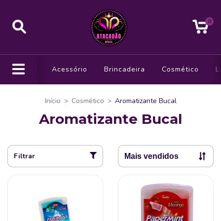
0
Acessório
Brincadeira
Cosmético
L
Início
>
Cosmético
>
Aromatizante Bucal
Aromatizante Bucal
Filtrar