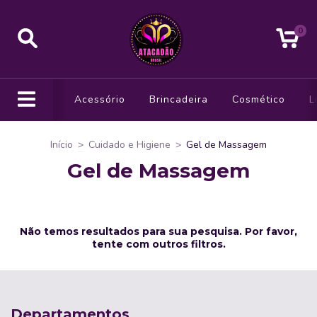
0
Acessório
Brincadeira
Cosmético
L
Início
>
Cuidado e Higiene
>
Gel de Massagem
Gel de Massagem
Não temos resultados para sua pesquisa. Por favor,
tente com outros filtros.
Departamentos