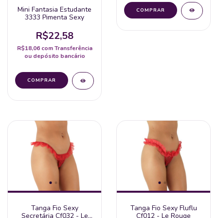
Mini Fantasia Estudante
3333 Pimenta Sexy
R$22,58
R$18,06
com
Transferência
ou depósito bancário
Tanga Fio Sexy
Tanga Fio Sexy Fluflu
Secretária Cf032 - Le
Cf012 - Le Rouge