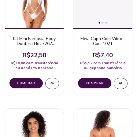
Kit Mini Fantasia Body
Meia Capa Com Vibro -
Doutora Hot 7262
Cod. 1021
Pimenta Sexy
R$22,58
R$7,40
R$18,06
com
Transferência
R$5,92
com
Transferência
ou depósito bancário
ou depósito bancário