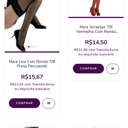
Meia Arrastao 7/8
Vermelha Com Renda
Perrutextil
R$14,50
R$11,60
com
Transferência
ou depósito bancário
Meia Lisa Com Renda 7/8
Preta Perrutextil
R$15,67
R$12,54
com
Transferência
ou depósito bancário