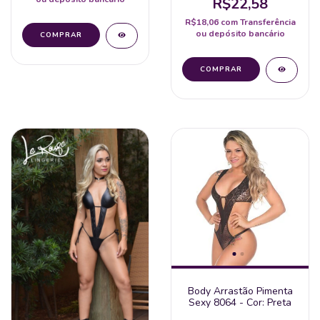
R$22,58
R$18,06
com
Transferência
ou depósito bancário
Body Arrastão Pimenta
Sexy 8064 - Cor: Preta