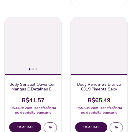
Body Sensual Olivia Com
Body Renda-Se Branco
Mangas E Detalhes Em
8319 Pimenta Sexy
Brilhantes
R$41,57
R$65,49
R$33,26
com
Transferência
R$52,39
com
Transferência
ou depósito bancário
ou depósito bancário