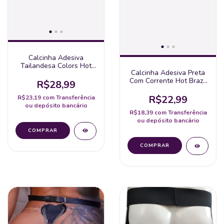
Calcinha Adesiva
Tailandesa Colors Hot
Calcinha Adesiva Preta
Brazil - Tamanho: G E Gg
Com Corrente Hot Brazil
R$28,99
- Tamanho: P E M
R$22,99
R$23,19
com
Transferência
ou depósito bancário
R$18,39
com
Transferência
ou depósito bancário