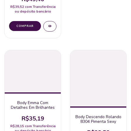
R$39,52
com
Transferência
ou depósito bancário
Body Emma Com
Detalhes Em Brilhantes
Body Descendo Rolando
R$35,19
8304 Pimenta Sexy
R$28,15
com
Transferência
ou depósito bancário