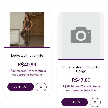
Bodystocking Jennife
R$40,99
Body Tentação Ff202 Le
Rouge
R$32,79
com
Transferência
ou depósito bancário
R$47,80
R$38,24
com
Transferência
ou depósito bancário