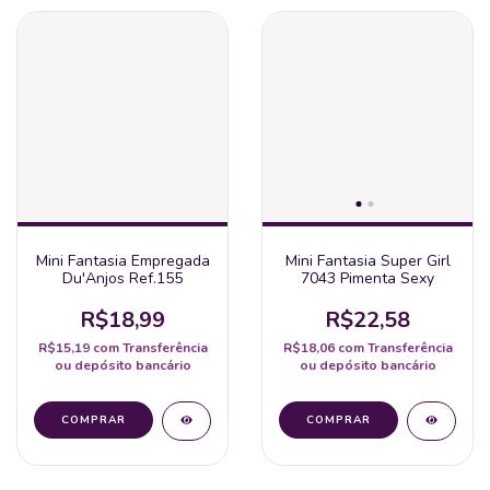
Mini Fantasia Empregada
Mini Fantasia Super Girl
Du'Anjos Ref.155
7043 Pimenta Sexy
R$18,99
R$22,58
R$15,19
com
Transferência
R$18,06
com
Transferência
ou depósito bancário
ou depósito bancário