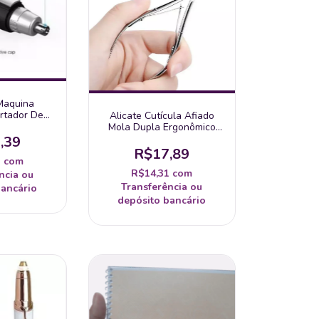
Maquina
rtador De
Alicate Cutícula Afiado
 Orelhas
Mola Dupla Ergonômico
Pedicure Unha Original
,39
Lâmina Aço Inox
R$17,89
1
com
R$14,31
com
ncia ou
Transferência ou
bancário
depósito bancário