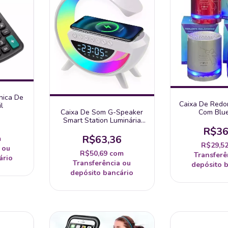
nica De
Caixa De Red
l
Com Blu
Caixa De Som G-Speaker
Smart Station Luminária
Bluetooth Inteligente
R$36
Carregador Para Android E
R$63,36
m
Iphone Relógio De Mesa Bl
R$29,5
 ou
R$50,69
com
Transferê
ário
Transferência ou
depósito 
depósito bancário