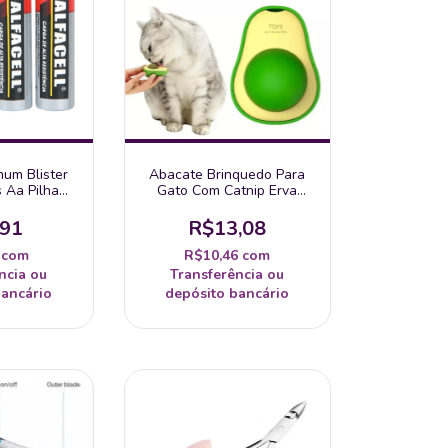
um Blister
Abacate Brinquedo Para
 Aa Pilha
Gato Com Catnip Erva
facell -
Natural Gatos Interativo
tada
,91
R$13,08
3
com
R$10,46
com
ncia ou
Transferência ou
bancário
depósito bancário