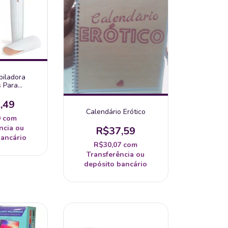
piladora
s Para
 Elétrico
l Com Usb
,49
Calendário Erótico
9
com
ncia ou
R$37,59
bancário
R$30,07
com
Transferência ou
depósito bancário