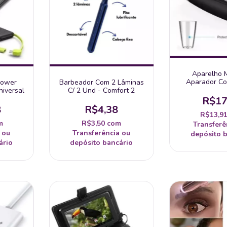
Aparelho 
Aparador Co
 Power
Barbeador Com 2 Lâminas
Pelos Nariz
iversal
C/ 2 Und - Comfort 2
R$17
8
R$4,38
R$13,9
m
R$3,50
com
Transferê
 ou
Transferência ou
depósito 
ário
depósito bancário