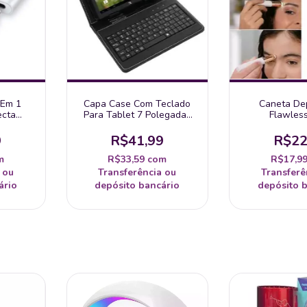
 Em 1
Capa Case Com Teclado
Caneta De
ecta
Para Tablet 7 Polegadas
Flawles
o Iphone
Conexão Usb Preto
Sobrancelhas
Recarregáve
9
R$41,99
R$22
m
R$33,59
com
R$17,9
 ou
Transferência ou
Transferê
ário
depósito bancário
depósito 