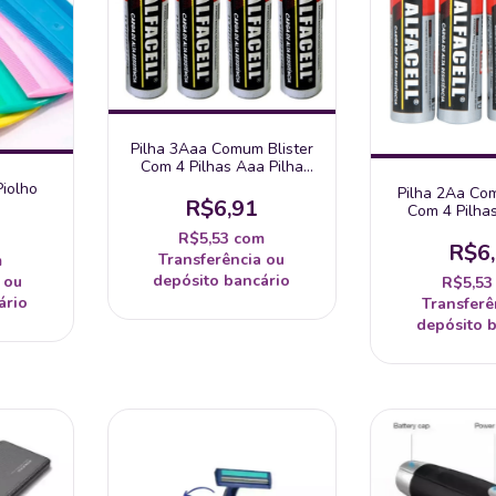
Pilha 3Aaa Comum Blister
Com 4 Pilhas Aaa Pilha
Pequena - Importada
Piolho
Pilha 2Aa Com
R$6,91
Com 4 Pilhas
Pequena Al
R$5,53
com
Impor
R$6
Transferência ou
m
depósito bancário
 ou
R$5,5
ário
Transferê
depósito 