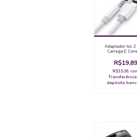
Adaptador Ios 2
Carrega E Con
Fone/Audio E Víde
Ipad
R$19,8
R$15,91
co
Transferência
depósito banc